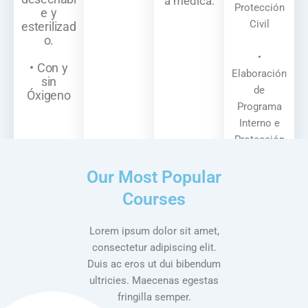
a médica.
Protección
e y
Civil
esterilizad
o.
•
• Con y
Elaboración
sin
de
Óxigeno
Programa
Interno e
Protección
Civil
Our Most Popular
Courses
Lorem ipsum dolor sit amet,
consectetur adipiscing elit.
Duis ac eros ut dui bibendum
ultricies. Maecenas egestas
fringilla semper.