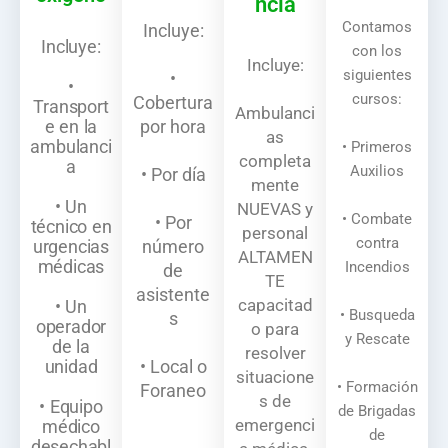
ncia
Contamos
Incluye:
Incluye:
con los
Incluye:
siguientes
•
•
cursos:
Cobertura
Transport
Ambulanci
e en la
por hora
as
ambulanci
• Primeros
completa
a
Auxilios
• Por día
mente
• Un
NUEVAS y
• Combate
• Por
técnico en
personal
contra
urgencias
número
ALTAMEN
médicas
Incendios
de
TE
asistente
capacitad
• Un
• Busqueda
s
operador
o para
y Rescate
de la
resolver
unidad
• Local o
situacione
• Formación
Foraneo
s de
• Equipo
de Brigadas
emergenci
médico
de
desechabl