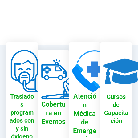
Atenció
Traslado
Cursos
Cobertu
s
n
de
program
ra en
Capacita
Médica
ados con
ción
Eventos
de
y sin
Emerge
óxigeno